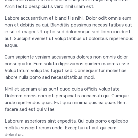
Architecto perspiciatis vero nihil ullam est.
Labore accusantium et blanditiis nihil. Dolor odit omnis eum
non et debitis ea qui. Blanditiis possimus necessitatibus aut
in sit et magni. Ut optio sed doloremque sed libero incidunt
aut. Suscipit eveniet ut voluptatibus ut doloribus repellendus
eaque.
Cum sapiente veniam accusamus dolores non omnis dolor
consequatur. Eum soluta dignissimos quidem maiores esse.
Voluptatum voluptas fugiat sed. Consequuntur molestiae
labore nulla porro sed necessitatibus modi.
Nihil et aperiam alias sunt quod culpa officiis voluptate.
Dolorem omnis corrupti perspiciatis occaecati qui. Cumque
unde repellendus quas. Est quia minima quis ea quae. Rem
facere sed est qui vitae.
Laborum asperiores sint expedita. Qui quis porro explicabo
mollitia suscipit rerum unde. Excepturi ut aut qui eum
delectus.