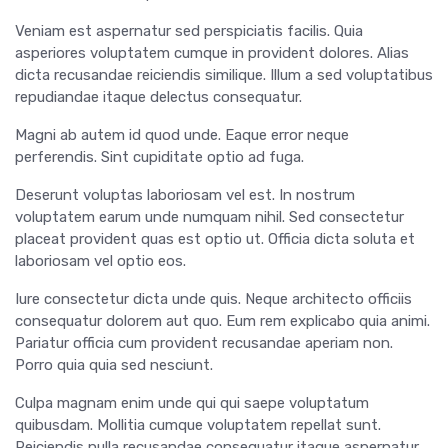
Veniam est aspernatur sed perspiciatis facilis. Quia
asperiores voluptatem cumque in provident dolores. Alias
dicta recusandae reiciendis similique. Illum a sed voluptatibus
repudiandae itaque delectus consequatur.
Magni ab autem id quod unde. Eaque error neque
perferendis. Sint cupiditate optio ad fuga.
Deserunt voluptas laboriosam vel est. In nostrum
voluptatem earum unde numquam nihil. Sed consectetur
placeat provident quas est optio ut. Officia dicta soluta et
laboriosam vel optio eos.
Iure consectetur dicta unde quis. Neque architecto officiis
consequatur dolorem aut quo. Eum rem explicabo quia animi.
Pariatur officia cum provident recusandae aperiam non.
Porro quia quia sed nesciunt.
Culpa magnam enim unde qui qui saepe voluptatum
quibusdam. Mollitia cumque voluptatem repellat sunt.
Reiciendis nulla recusandae consequatur itaque aspernatur.